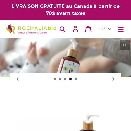
Passer
LIVRAISON GRATUITE au Canada à partir de
au
70$ avant taxes
contenu
Rechercher
Se connecter
Panier
FR
M
le
d
e
p