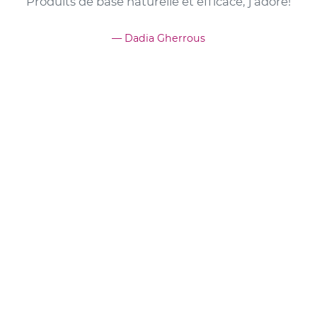
r
Produits de base naturelle et efficace, j'adore!
s
Dadia Gherrous
,