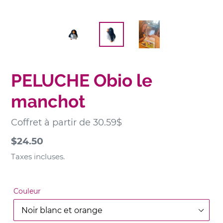
P
PELUCHE Obio le
R
manchot
O
D
U
Coffret à partir de 30.59$
I
T
Prix
$24.50
E
normal
Taxes incluses.
N
V
E
Couleur
D
E
T