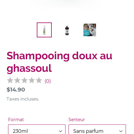
Shampooing doux au
ghassoul
(
0
)
Prix
$14.90
normal
Taxes incluses.
Format
Senteur