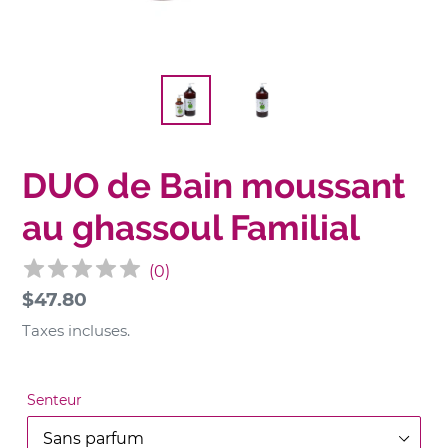
DUO de Bain moussant
au ghassoul Familial
(
0
)
Prix
$47.80
normal
Taxes incluses.
Senteur