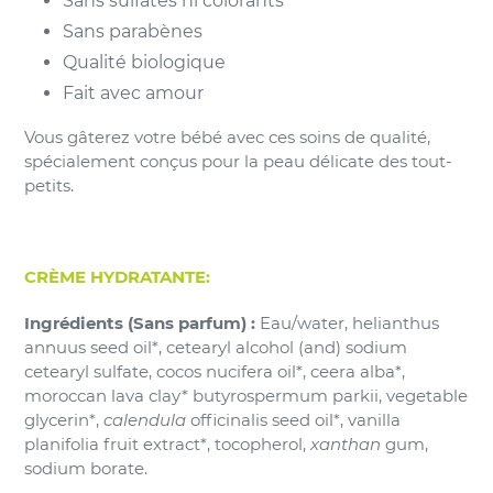
Sans sulfates ni colorants
Sans parabènes
Qualité biologique
Fait avec amour
Vous gâterez votre bébé avec ces soins de qualité,
spécialement conçus pour la peau délicate des tout-
petits.
CRÈME HYDRATANTE:
Ingrédients (Sans parfum) :
Eau/water, helianthus
annuus seed oil*, cetearyl alcohol (and) sodium
cetearyl sulfate, cocos nucifera oil*, ceera alba*,
moroccan lava clay* butyrospermum parkii, vegetable
glycerin*,
calendula
officinalis seed oil*, vanilla
planifolia fruit extract*, tocopherol,
xanthan
gum,
sodium borate.