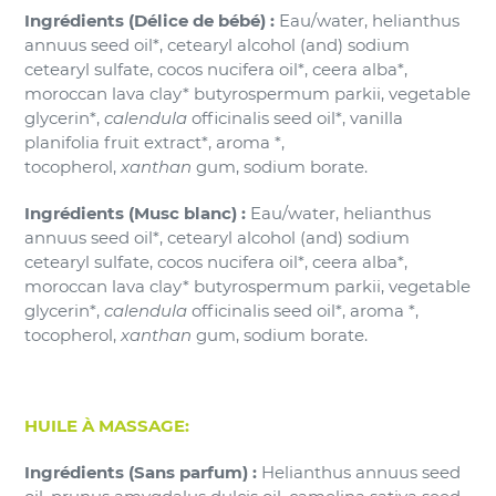
Ingr
é
dients (Délice de bébé) :
Eau/water, helianthus
annuus seed oil*, cetearyl alcohol (and) sodium
cetearyl sulfate, cocos nucifera oil*, ceera alba*,
moroccan lava clay* butyrospermum parkii, vegetable
glycerin*,
calendula
officinalis seed oil*, vanilla
planifolia fruit extract*, aroma *,
tocopherol,
xanthan
gum, sodium borate.
Ingrédients (Musc blanc) :
Eau/water, helianthus
annuus seed oil*, cetearyl alcohol (and) sodium
cetearyl sulfate, cocos nucifera oil*, ceera alba*,
moroccan lava clay* butyrospermum parkii, vegetable
glycerin*,
calendula
officinalis seed oil*, aroma *,
tocopherol,
xanthan
gum, sodium borate.
HUILE À MASSAGE:
Ingrédients (Sans parfum) :
Helianthus annuus seed