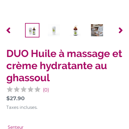
DIAPOSITIVE
DIAP
PRÉCÉDENTE
SUIV
DUO Huile à massage et
crème hydratante au
ghassoul
(
0
)
Prix
$27.90
normal
Taxes incluses.
Senteur