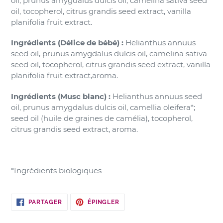
oil, prunus amygdalus dulcis oil, camelina sativa seed
oil, tocopherol, citrus grandis seed extract, vanilla
planifolia fruit extract.
Ingrédients (Délice de bébé) :
Helianthus annuus
seed oil, prunus amygdalus dulcis oil, camelina sativa
seed oil, tocopherol, citrus grandis seed extract, vanilla
planifolia fruit extract,aroma.
Ingrédients (Musc blanc) :
Helianthus annuus seed
oil, prunus amygdalus dulcis oil, camellia oleifera*;
seed oil (huile de graines de camélia), tocopherol,
citrus grandis seed extract, aroma.
*Ingrédients biologiques
PARTAGER
ÉPINGLER
PARTAGER
ÉPINGLER
SUR
SUR
FACEBOOK
PINTEREST