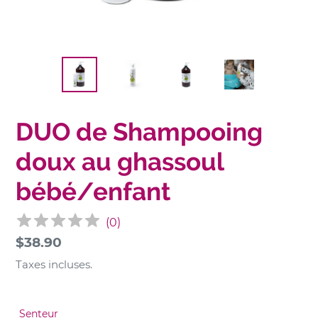
DUO de Shampooing
doux au ghassoul
bébé/enfant
(
0
)
Prix
$38.90
normal
Taxes incluses.
Senteur