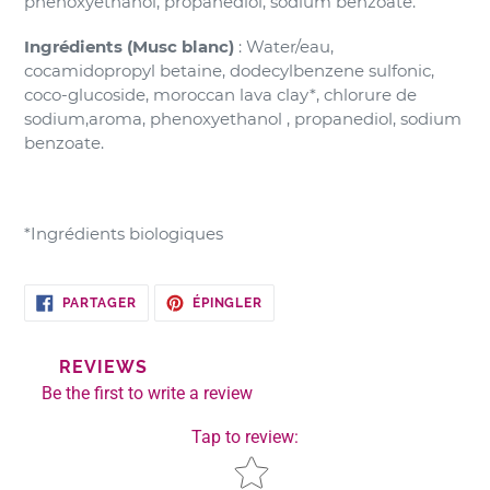
phenoxyethanol, propanediol, sodium benzoate.
Ingrédients (Musc blanc)
:
Water/eau,
cocamidopropyl betaine, dodecylbenzene sulfonic,
coco-glucoside, moroccan lava clay*, chlorure de
sodium,aroma, phenoxyethanol , propanediol, sodium
benzoate.
*Ingrédients biologiques
PARTAGER
ÉPINGLER
PARTAGER
ÉPINGLER
SUR
SUR
FACEBOOK
PINTEREST
REVIEWS
Be the first to write a review
Tap to review
:
Star rating