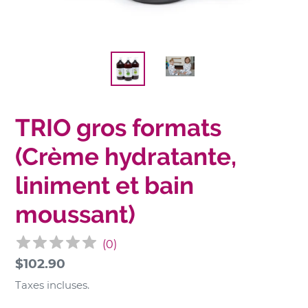
TRIO gros formats
(Crème hydratante,
liniment et bain
moussant)
(
0
)
Prix
$102.90
normal
Taxes incluses.