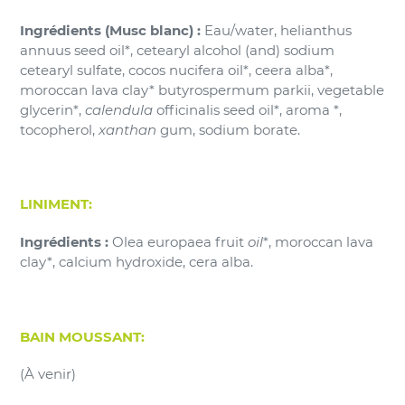
Ingrédients (Musc blanc) :
Eau/water, helianthus
annuus seed oil*, cetearyl alcohol (and) sodium
cetearyl sulfate, cocos nucifera oil*, ceera alba*,
moroccan lava clay* butyrospermum parkii, vegetable
glycerin*,
calendula
officinalis seed oil*, aroma *,
tocopherol,
xanthan
gum, sodium borate.
LINIMENT:
Ingrédients :
Olea europaea fruit
oil
*, moroccan lava
clay*, calcium hydroxide, cera alba.
BAIN MOUSSANT:
(À venir)