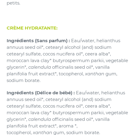
petits.
CRÈME HYDRATANTE:
Ingrédients (Sans parfum) :
Eau/water, helianthus
annuus seed oil*, cetearyl alcohol (and) sodium
cetearyl sulfate, cocos nucifera oil*, ceera alba*,
moroccan lava clay* butyrospermum parkii, vegetable
glycerin*,
calendula
officinalis seed oil*, vanilla
planifolia fruit extract*, tocopherol,
xanthan
gum,
sodium borate.
Ingr
é
dients (Délice de bébé) :
Eau/water, helianthus
annuus seed oil*, cetearyl alcohol (and) sodium
cetearyl sulfate, cocos nucifera oil*, ceera alba*,
moroccan lava clay* butyrospermum parkii, vegetable
glycerin*,
calendula
officinalis seed oil*, vanilla
planifolia fruit extract*, aroma *,
tocopherol,
xanthan
gum, sodium borate.